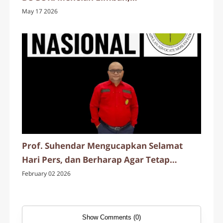
Mempertaruhkan Nyawa Rakyat
May 17 2026
Prof. Suhendar Mengucapkan Selamat
Hari Pers, dan Berharap Agar Tetap
Terjaganya Kebebasan Pers di Seluruh
February 02 2026
Indonesia.
Show Comments (0)